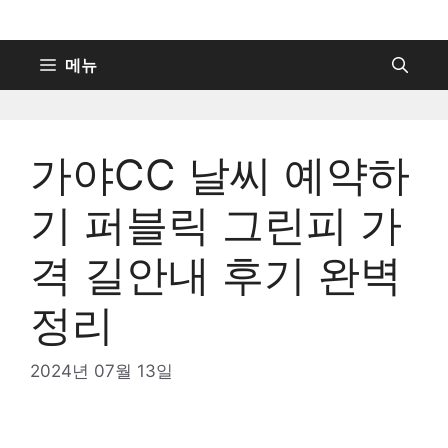
컨
텐
츠
메뉴
로
건
너
가야CC 날씨 예약하
뛰
기
기 퍼블릭 그린피 가
격 길안내 후기 완벽
정리
2024년 07월 13일