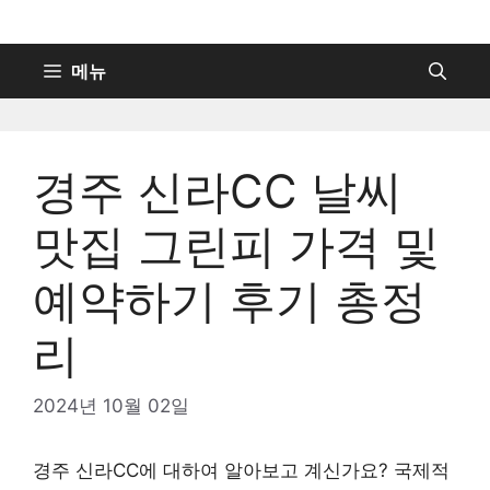
컨
텐
츠
메뉴
로
건
너
경주 신라CC 날씨
뛰
기
맛집 그린피 가격 및
예약하기 후기 총정
리
2024년 10월 02일
경주 신라CC에 대하여 알아보고 계신가요? 국제적