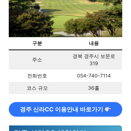
구분
내용
경북 경주시 보문로
주소
319
전화번호
054-740-7114
코스 규모
36홀
경주 신라CC 이용안내 바로가기