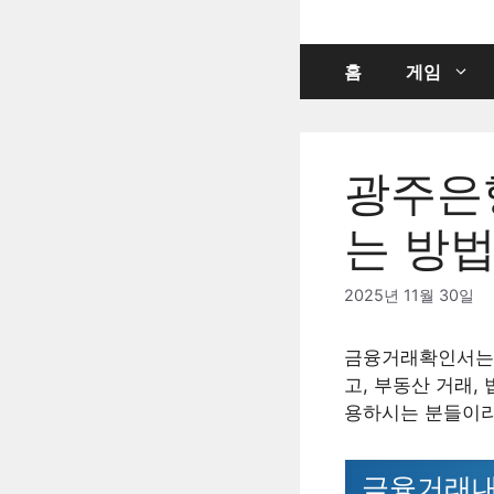
컨
텐
츠
홈
게임
로
건
너
광주은
뛰
기
는 방
2025년 11월 30일
금융거래확인서는 
고, 부동산 거래,
용하시는 분들이라
금융거래내