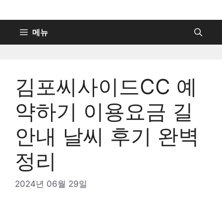
컨
텐
츠
메뉴
로
건
너
김포씨사이드CC 예
뛰
기
약하기 이용요금 길
안내 날씨 후기 완벽
정리
2024년 06월 29일