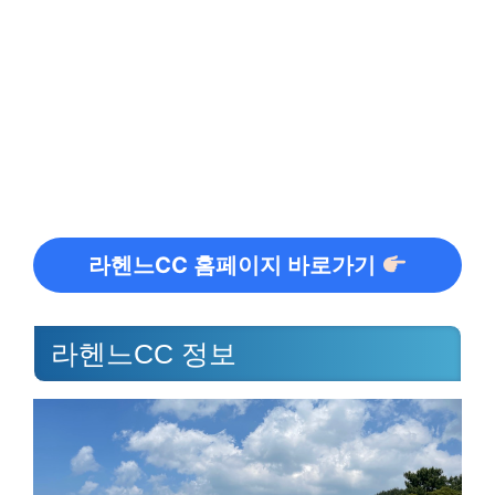
라헨느CC 홈페이지 바로가기
라헨느CC 정보