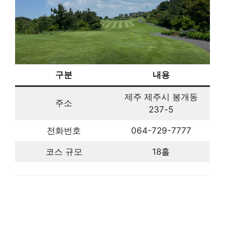
구분
내용
제주 제주시 봉개동
주소
237-5
전화번호
064-729-7777
코스 규모
18홀