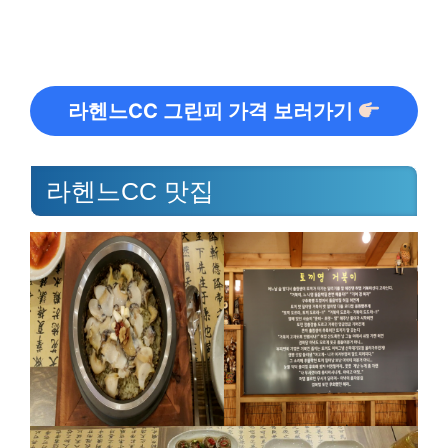
라헨느CC 그린피 가격 보러가기
라헨느CC 맛집