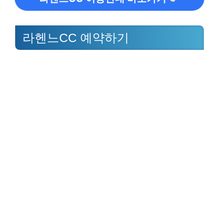
라헨느CC 예약하기