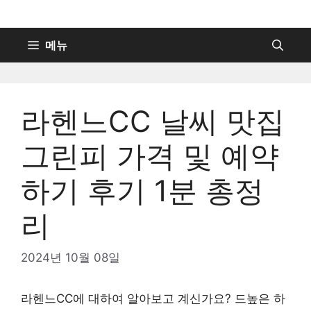
컨
텐
츠
메뉴
로
건
너
라헨느CC 날씨 맛집
뛰
기
그린피 가격 및 예약
하기 후기 1분 총정
리
2024년 10월 08일
라헨느CC에 대하여 알아보고 계신가요? 드높은 하