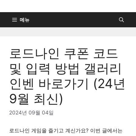
컨
텐
츠
메뉴
로
건
너
로드나인 쿠폰 코드
뛰
기
및 입력 방법 갤러리
인벤 바로가기 (24년
9월 최신)
2024년 09월 04일
로드나인 게임을 즐기고 계신가요? 이번 글에서는