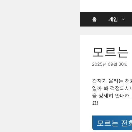
컨
텐
츠
홈
게임
로
건
너
모르는
뛰
기
2025년 09월 30일
갑자기 울리는 전
일까 봐 걱정되시
을 상세히 안내해
요!
모르는 전