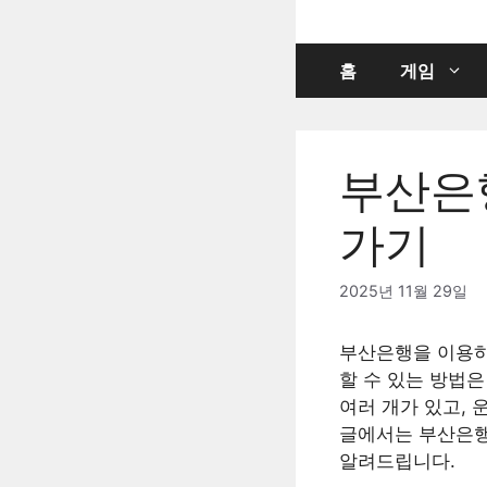
컨
텐
츠
홈
게임
로
건
너
부산은
뛰
기
가기
2025년 11월 29일
부산은행을 이용하
할 수 있는 방법
여러 개가 있고, 
글에서는 부산은행
알려드립니다.