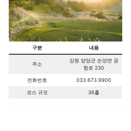
구분
내용
강원 양양군 손양면 공
주소
항로 230
전화번호
033.673.9900
코스 규모
36홀