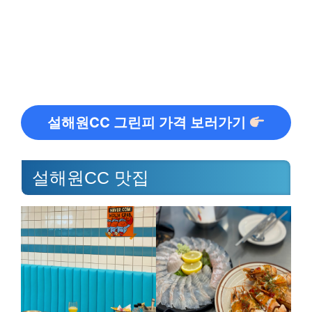
설해원CC 그린피 가격 보러가기
설해원CC 맛집