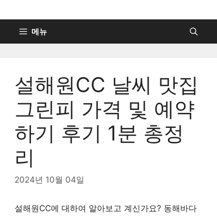
컨
텐
츠
메뉴
로
건
너
설해원CC 날씨 맛집
뛰
기
그린피 가격 및 예약
하기 후기 1분 총정
리
2024년 10월 04일
설해원CC에 대하여 알아보고 계신가요? 동해바다