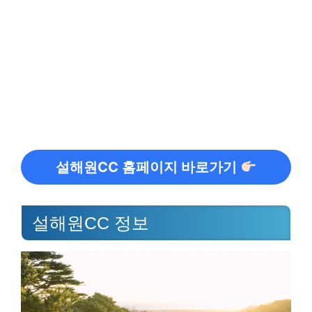
설해원CC 홈페이지 바로가기
설해원CC 정보