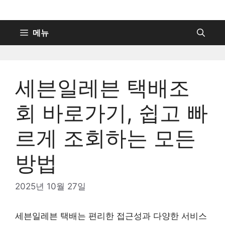
컨
텐
츠
메뉴
로
건
너
세븐일레븐 택배조
뛰
기
회 바로가기, 쉽고 빠
르게 조회하는 모든
방법
2025년 10월 27일
세븐일레븐 택배는 편리한 접근성과 다양한 서비스