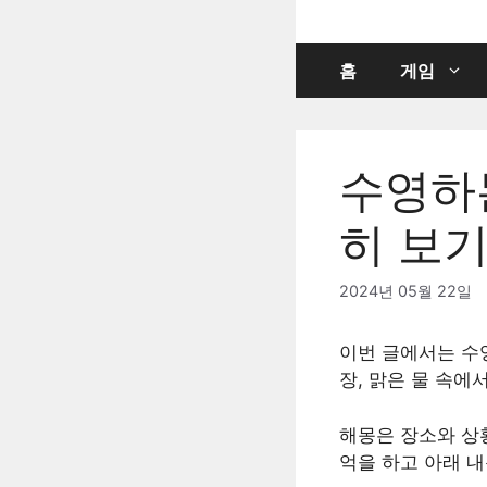
컨
텐
츠
홈
게임
로
건
너
수영하는
뛰
기
히 보
2024년 05월 22일
이번 글에서는 수
장, 맑은 물 속에
해몽은 장소와 상
억을 하고 아래 