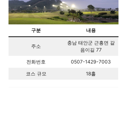
구분
내용
충남 태안군 근흥면 갈
주소
음이길 77
전화번호
0507-1429-7003
코스 규모
18홀