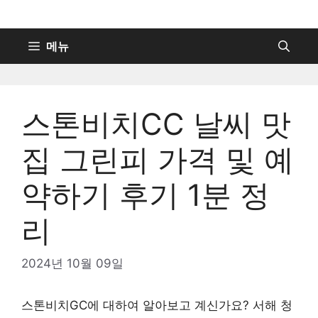
컨
텐
츠
메뉴
로
건
너
스톤비치CC 날씨 맛
뛰
기
집 그린피 가격 및 예
약하기 후기 1분 정
리
2024년 10월 09일
스톤비치GC에 대하여 알아보고 계신가요? 서해 청