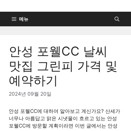
컨
텐
츠
메뉴
로
건
너
안성 포웰CC 날씨
뛰
기
맛집 그린피 가격 및
예약하기
2024년 09월 20일
안성 포웰CC에 대하여 알아보고 계신가요? 산세가
너무나 아름답고 맑은 시냇물이 흐르고 있는 안성
포웰CC에 방문할 계획이라면 이번 글에서는 안성