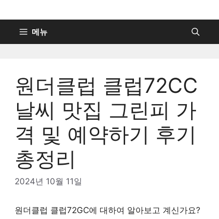
컨
텐
츠
메뉴
로
건
너
원더클럽 클럽72CC
뛰
기
날씨 맛집 그린피 가
격 및 예약하기 후기
총정리
2024년 10월 11일
원더클럽 클럽72GC에 대하여 알아보고 계신가요?