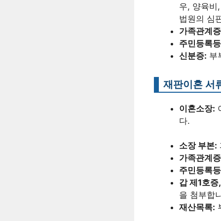
우, 양육비
법원의 심판
가족관계증
주민등록등
신분증:
부부
재판이혼 서
이혼소장:
다.
소장 부본:
가족관계증
주민등록등
갑 제1호증
을 첨부합니
재산목록: