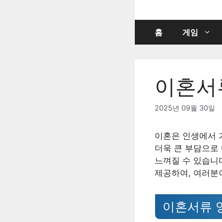
컨
텐
츠
홈
게임
로
건
너
이혼서
뛰
기
2025년 09월 30일
이혼은 인생에서 
더욱 큰 부담으로
느껴질 수 있습니
제공하여, 여러분
이혼서류 