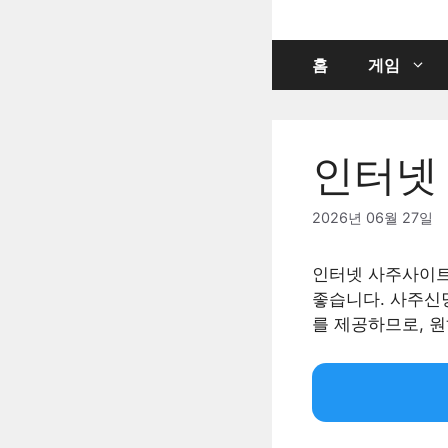
컨
텐
츠
홈
게임
로
건
너
인터넷 
뛰
기
2026년 06월 27일
인터넷 사주사이트
좋습니다. 사주신
를 제공하므로, 원