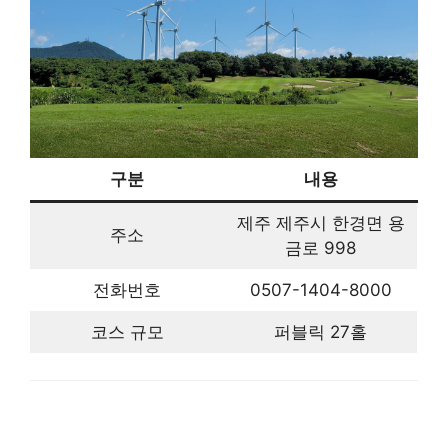
구분
내용
제주 제주시 한경면 용
주소
금로 998
전화번호
0507-1404-8000
코스 규모
퍼블릭 27홀