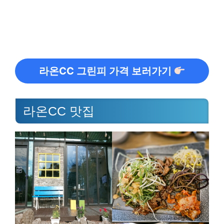
라온CC 그린피 가격 보러가기
라온CC 맛집