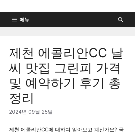
컨
텐
츠
메뉴
로
건
너
제천 에콜리안CC 날
뛰
기
씨 맛집 그린피 가격
및 예약하기 후기 총
정리
2024년 09월 25일
제천 에콜리안CC에 대하여 알아보고 계신가요? 국