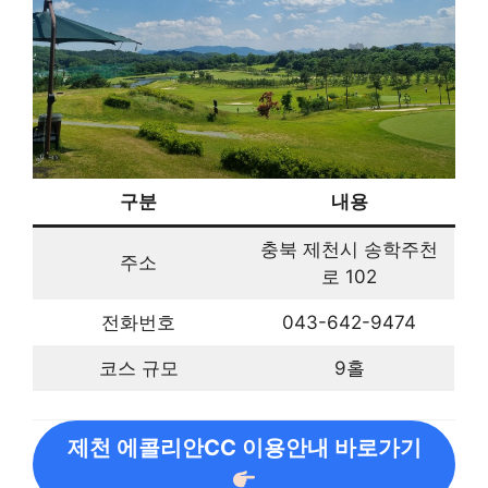
구분
내용
충북 제천시 송학주천
주소
로 102
전화번호
043-642-9474
코스 규모
9홀
제천 에콜리안CC 이용안내 바로가기