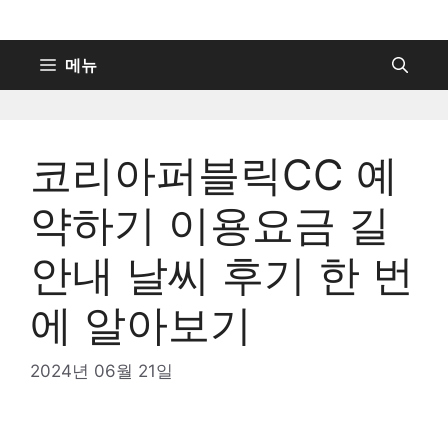
컨
텐
츠
메뉴
로
건
너
코리아퍼블릭CC 예
뛰
기
약하기 이용요금 길
안내 날씨 후기 한 번
에 알아보기
2024년 06월 21일