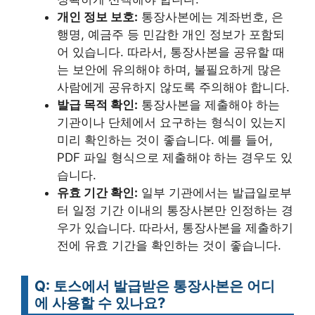
개인 정보 보호:
통장사본에는 계좌번호, 은
행명, 예금주 등 민감한 개인 정보가 포함되
어 있습니다. 따라서, 통장사본을 공유할 때
는 보안에 유의해야 하며, 불필요하게 많은
사람에게 공유하지 않도록 주의해야 합니다.
발급 목적 확인:
통장사본을 제출해야 하는
기관이나 단체에서 요구하는 형식이 있는지
미리 확인하는 것이 좋습니다. 예를 들어,
PDF 파일 형식으로 제출해야 하는 경우도 있
습니다.
유효 기간 확인:
일부 기관에서는 발급일로부
터 일정 기간 이내의 통장사본만 인정하는 경
우가 있습니다. 따라서, 통장사본을 제출하기
전에 유효 기간을 확인하는 것이 좋습니다.
Q: 토스에서 발급받은 통장사본은 어디
에 사용할 수 있나요?