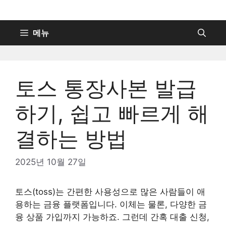
컨
텐
츠
메뉴
로
건
너
토스 통장사본 발급
뛰
기
하기, 쉽고 빠르게 해
결하는 방법
2025년 10월 27일
토스(toss)는 간편한 사용성으로 많은 사람들이 애
용하는 금융 플랫폼입니다. 이체는 물론, 다양한 금
융 상품 가입까지 가능하죠. 그런데 간혹 대출 신청,