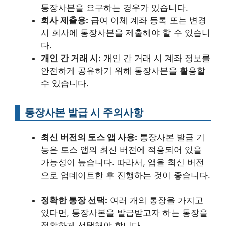
통장사본을 요구하는 경우가 있습니다.
회사 제출용:
급여 이체 계좌 등록 또는 변경
시 회사에 통장사본을 제출해야 할 수 있습니
다.
개인 간 거래 시:
개인 간 거래 시 계좌 정보를
안전하게 공유하기 위해 통장사본을 활용할
수 있습니다.
통장사본 발급 시 주의사항
최신 버전의 토스 앱 사용:
통장사본 발급 기
능은 토스 앱의 최신 버전에 적용되어 있을
가능성이 높습니다. 따라서, 앱을 최신 버전
으로 업데이트한 후 진행하는 것이 좋습니다.
정확한 통장 선택:
여러 개의 통장을 가지고
있다면, 통장사본을 발급받고자 하는 통장을
정확하게 선택해야 합니다.