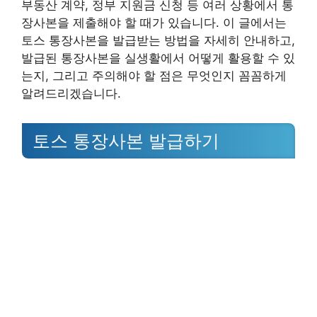
부동산 계약, 정부 지원금 신청 등 여러 상황에서 통
장사본을 제출해야 할 때가 있습니다. 이 글에서는
토스 통장사본을 발급받는 방법을 자세히 안내하고,
발급된 통장사본을 실생활에서 어떻게 활용할 수 있
는지, 그리고 주의해야 할 점은 무엇인지 꼼꼼하게
알려드리겠습니다.
토스 통장사본 발급하기