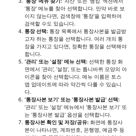
‘통장’ 메뉴 찾기:
‘자산’ 또는 ‘뱅킹’ 섹션에서
‘통장’ 메뉴를 찾아 선택합니다. 만약 바로 보
이지 않는다면, 검색창에 ‘통장’을 입력하여
검색할 수도 있습니다.
통장 선택:
통장 목록에서 통장사본을 발급받
고자 하는 통장을 선택합니다. 여러 개의 통
장을 가지고 있다면, 정확한 통장을 선택해야
합니다.
‘관리’ 또는 ‘설정’ 메뉴 선택:
선택한 통장 화
면에서 ‘관리’, ‘설정’, 또는 톱니바퀴 모양의 아
이콘을 찾아 선택합니다. 메뉴 이름은 토스
앱 업데이트에 따라 약간씩 다를 수 있습니
다.
‘통장사본 보기’ 또는 ‘통장사본 발급’ 선택:
‘관리’ 또는 ‘설정’ 메뉴에서 ‘통장사본 보기’ 또
는 ‘통장사본 발급’ 옵션을 선택합니다.
통장사본 확인 및 저장/공유:
화면에 통장사
본이 나타나면, 계좌번호, 은행명, 예금주 등