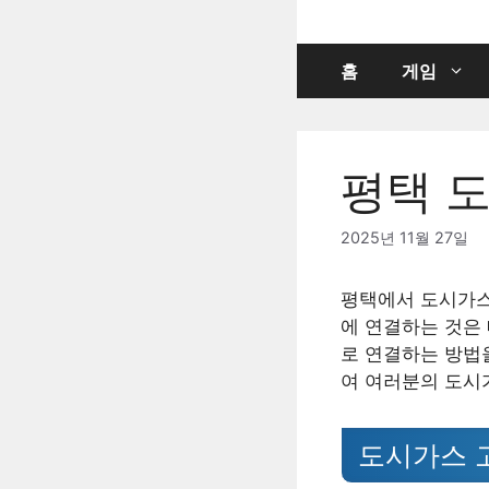
컨
텐
츠
홈
게임
로
건
너
평택 
뛰
기
2025년 11월 27일
평택에서 도시가스
에 연결하는 것은
로 연결하는 방법
여 여러분의 도시
도시가스 