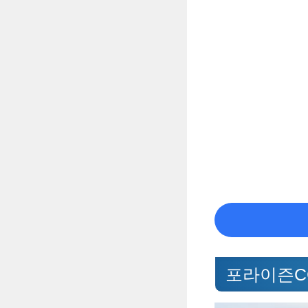
포라이즌C