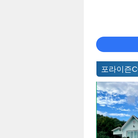
포라이즌C