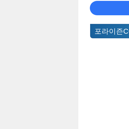
포라이즌C