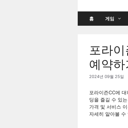
컨
텐
츠
홈
게임
로
건
너
포라이즌
뛰
기
예약하
2024년 09월 25일
포라이즌CC에 대
딩을 즐길 수 있는
가격 및 서비스 
자세히 알아볼 수