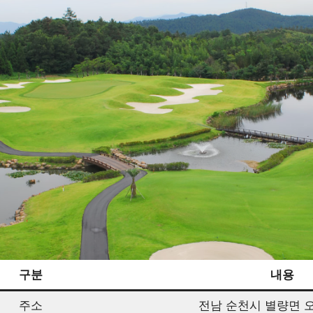
구분
내용
주소
전남 순천시 별량면 오