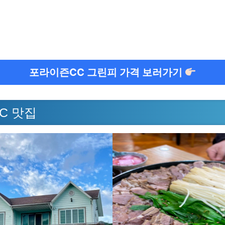
포라이즌CC 그린피 가격 보러가기
C 맛집