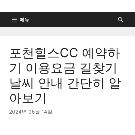
컨
텐
츠
메뉴
로
건
너
포천힐스CC 예약하
뛰
기
기 이용요금 길찾기
날씨 안내 간단히 알
아보기
2024년 06월 14일