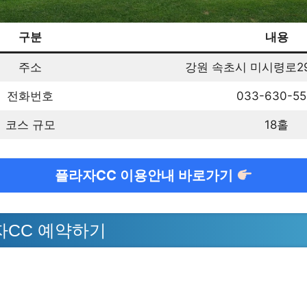
구분
내용
주소
강원 속초시 미시령로29
전화번호
033-630-55
코스 규모
18홀
플라자CC 이용안내 바로가기
자CC 예약하기