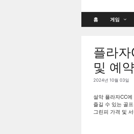
컨
텐
츠
홈
게임
로
건
너
플라자C
뛰
기
및 예
2024년 10월 03일
설악 플라자CC에
즐길 수 있는 골프
그린피 가격 및 