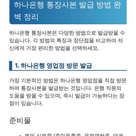
하나은행 통장사본 발급 방법 완
벽 정리
하나은행 통장사본은 다양한 방법으로 발급받을 수
있습니다. 각 방법의 특징과 장단점을 비교하여 자
신에게 가장 편리한 방법을 선택하세요.
1. 하나은행 영업점 방문 발급
가장 기본적인 방법은 하나은행 영업점을 직접 방문
하여 통장사본을 발급받는 것입니다. 은행 직원의
도움을 받을 수 있으며, 즉시 발급이 가능하다는 장
점이 있습니다.
준비물
본인 신분증 (주민등록증, 운전면허증, 여권