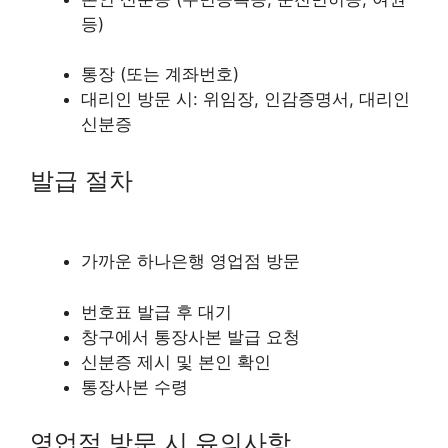
등)
통장 (또는 계좌번호)
대리인 방문 시: 위임장, 인감증명서, 대리인
신분증
발급 절차
가까운 하나은행 영업점 방문
번호표 발급 후 대기
창구에서 통장사본 발급 요청
신분증 제시 및 본인 확인
통장사본 수령
영업점 방문 시 유의사항