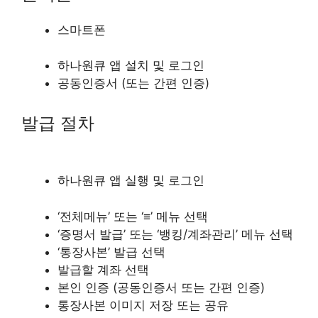
스마트폰
하나원큐 앱 설치 및 로그인
공동인증서 (또는 간편 인증)
발급 절차
하나원큐 앱 실행 및 로그인
‘전체메뉴’ 또는 ‘≡’ 메뉴 선택
‘증명서 발급’ 또는 ‘뱅킹/계좌관리’ 메뉴 선택
‘통장사본’ 발급 선택
발급할 계좌 선택
본인 인증 (공동인증서 또는 간편 인증)
통장사본 이미지 저장 또는 공유