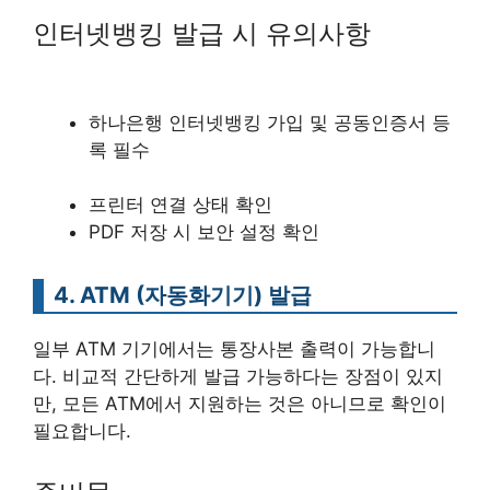
인터넷뱅킹 발급 시 유의사항
하나은행 인터넷뱅킹 가입 및 공동인증서 등
록 필수
프린터 연결 상태 확인
PDF 저장 시 보안 설정 확인
4. ATM (자동화기기) 발급
일부 ATM 기기에서는 통장사본 출력이 가능합니
다. 비교적 간단하게 발급 가능하다는 장점이 있지
만, 모든 ATM에서 지원하는 것은 아니므로 확인이
필요합니다.