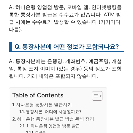
A. 하나은행 영업점 방문, 모바일 앱, 인터넷뱅킹을
통한 통장사본 발급은 수수료가 없습니다. ATM 발
급 시에는 수수료가 발생할 수 있습니다 (기기마다
다름).
Q. 통장사본에 어떤 정보가 포함되나요?
A. 통장사본에는 은행명, 계좌번호, 예금주명, 개설
일, 통장 표지 이미지 (있는 경우) 등의 정보가 포함
됩니다. 거래 내역은 포함되지 않습니다.
Table of Contents
하나은행 통장사본 발급하기
통장사본, 어디에 사용될까요?
하나은행 통장사본 발급 방법 완벽 정리
1. 하나은행 영업점 방문 발급
준비물