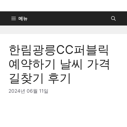
컨
텐
츠
메뉴
로
건
너
한림광릉CC퍼블릭
뛰
기
예약하기 날씨 가격
길찾기 후기
2024년 06월 11일