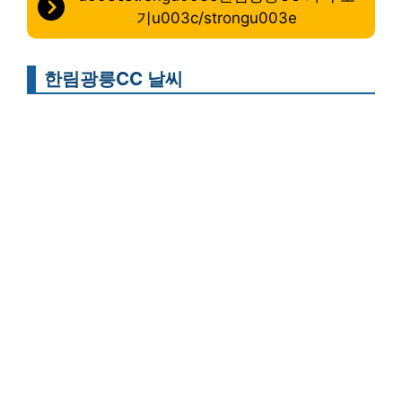
기u003c/strongu003e
한림광릉CC 날씨