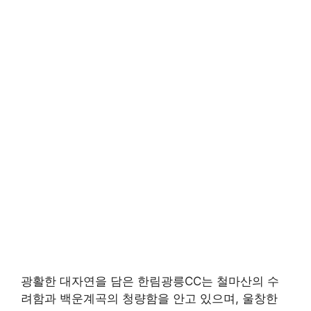
광활한 대자연을 담은 한림광릉CC는 철마산의 수
려함과 백운계곡의 청량함을 안고 있으며, 울창한