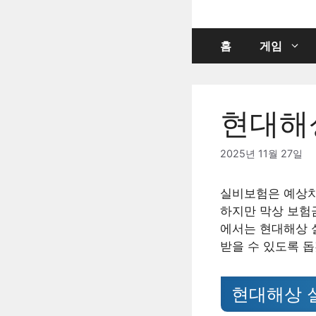
컨
텐
츠
홈
게임
로
건
너
현대해
뛰
기
2025년 11월 27일
실비보험은 예상치
하지만 막상 보험
에서는 현대해상 
받을 수 있도록 
현대해상 