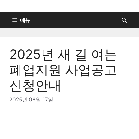
컨
텐
츠
메뉴
로
건
너
2025년 새 길 여는
뛰
기
폐업지원 사업공고
신청안내
2025년 06월 17일