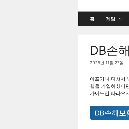
컨
텐
츠
홈
게임
로
건
너
DB손
뛰
기
2025년 11월 27일
아프거나 다쳐서 
험을 가입하셨다면
가이드만 따라오시
DB손해보