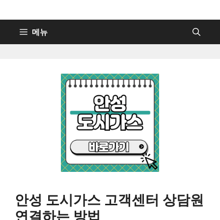
컨
텐
츠
메뉴
로
건
너
뛰
기
안성 도시가스 고객센터 상담원
연결하는 방법