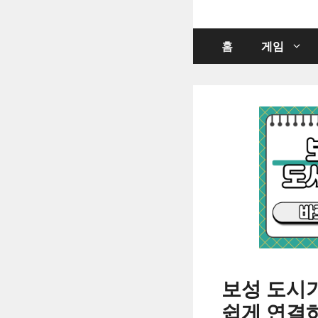
컨
텐
츠
홈
게임
로
건
너
뛰
기
보성 도시
쉽게 연결