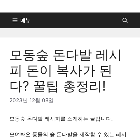
컨
텐
츠
메뉴
로
건
너
모동숲 돈다발 레시
뛰
기
피 돈이 복사가 된
다? 꿀팁 총정리!
2023년 12월 08일
모동숲 돈다발 레시피를 소개하는 글입니다.
모여봐요 동물의 숲 돈다발을 제작할 수 있는 레시