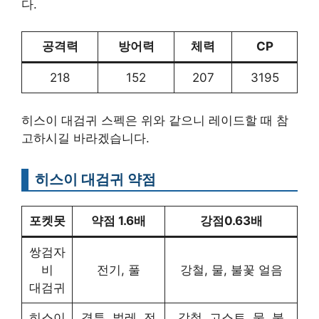
다.
공격력
방어력
체력
CP
218
152
207
3195
히스이 대검귀 스펙은 위와 같으니 레이드할 때 참
고하시길 바라겠습니다.
히스이 대검귀 약점
포켓못
약점 1.6배
강점0.63배
쌍검자
비
전기, 풀
강철, 물, 불꽃 얼음
대검귀
히스이
격투, 벌레, 전
강철, 고스트, 물, 불