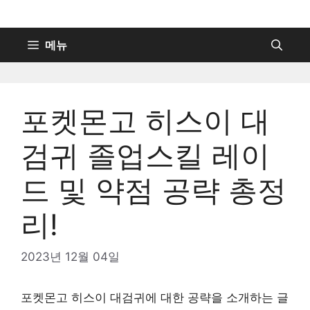
컨
텐
츠
메뉴
로
건
너
포켓몬고 히스이 대
뛰
기
검귀 졸업스킬 레이
드 및 약점 공략 총정
리!
2023년 12월 04일
포켓몬고 히스이 대검귀에 대한 공략을 소개하는 글